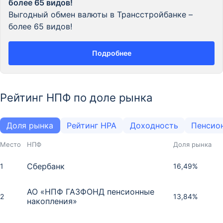
более 65 видов!
Выгодный обмен валюты в Трансстройбанке –
более 65 видов!
Подробнее
Рейтинг НПФ по доле рынка
Доля рынка
Рейтинг НРА
Доходность
Пенсио
Место
НПФ
Доля рынка
Сбербанк
1
16,49%
АО «НПФ ГАЗФОНД пенсионные
2
13,84%
накопления»