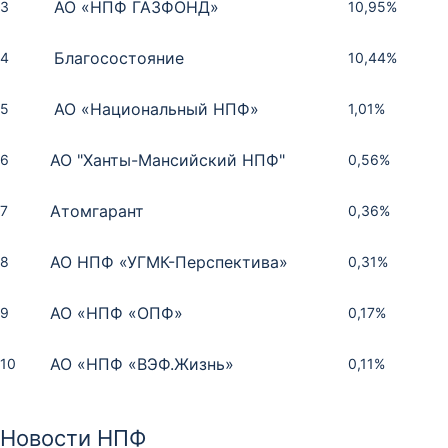
АО «НПФ ГАЗФОНД»
3
10,95%
Благосостояние
4
10,44%
АО «Национальный НПФ»
5
1,01%
АО "Ханты-Мансийский НПФ"
6
0,56%
Атомгарант
7
0,36%
АО НПФ «УГМК-Перспектива»
8
0,31%
АО «НПФ «ОПФ»
9
0,17%
АО «НПФ «ВЭФ.Жизнь»
10
0,11%
Место
Место
Место
НПФ
НПФ
НПФ
Рейтинг
Доходность
Сумма, тыс.
Рейтинг
Место
НПФ
рублей
Новости НПФ
Сбербанк
АО "Ханты-Мансийский НПФ"
Сбербанк
1
1
1
AAA
10,34%
ruAAA