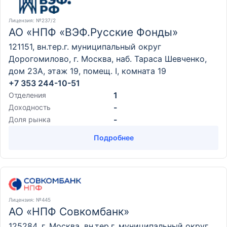
Лицензия
: №237/2
АО «НПФ «ВЭФ.Русские Фонды»
121151, вн.тер.г. муниципальный округ
Дорогомилово, г. Москва, наб. Тараса Шевченко,
дом 23А, этаж 19, помещ. I, комната 19
+7 353 244-10-51
1
Отделения
-
Доходность
-
Доля рынка
Подробнее
Лицензия
: №445
АО «НПФ Совкомбанк»
125284, г. Москва, вн.тер.г. муниципальный округ