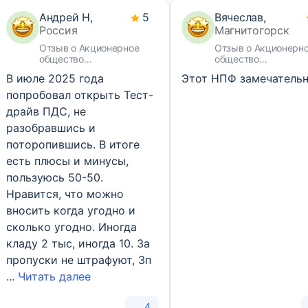
Андрей Н,
5
Вячеслав,
Россия
Магнитогорск
Отзыв о Акционерное
Отзыв о Акционерн
общество
общество
Негосударственный
«Негосударственны
В июле 2025 года
Этот НПФ замечательн
пенсионный фонд «ВТБ
пенсионный фонд
«Пенсионный фонд»
«БУДУЩЕЕ»
попробовал открыть Тест-
драйв ПДС, не
разобравшись и
поторопившись. В итоге
есть плюсы и минусы,
пользуюсь 50-50.
Нравится, что можно
вносить когда угодно и
сколько угодно. Иногда
кладу 2 тыс, иногда 10. За
пропуски не штрафуют, Зп
...
Читать далее
4